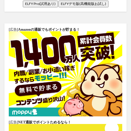
ELFY Pro(試用あり)
ELFYデモ版(高機能版お試し)
[広告]
Amazonの通販でもポイントが貯まる！
[広告]
NET通販でポイントためるなら！