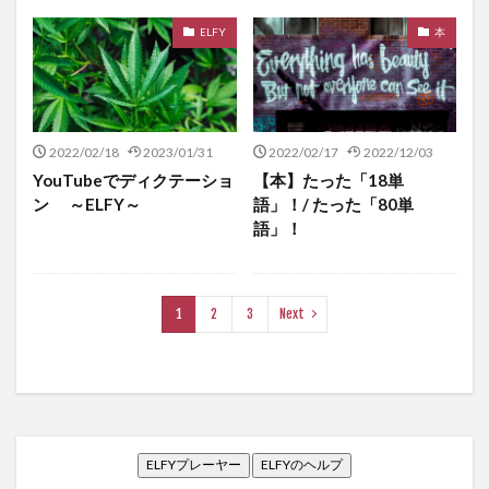
ELFY
本
2022/02/18
2023/01/31
2022/02/17
2022/12/03
YouTubeでディクテーショ
【本】たった「18単
ン ～ELFY～
語」！/ たった「80単
語」！
1
2
3
Next
ELFYプレーヤー
ELFYのヘルプ