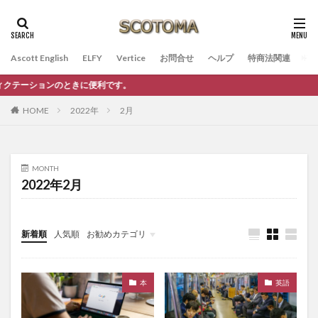
Ascott English
ELFY
Vertice
お問合せ
ヘルプ
特商法関連
そ
ときに便利です。
HOME
2022年
2月
MONTH
2022年2月
新着順
人気順
お勧めカテゴリ
未分類
本
英語