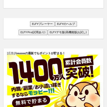
ELFYプレーヤー
ELFYのヘルプ
ELFY Pro(試用あり)
ELFYデモ版(高機能版お試し)
[広告]
Amazonの通販でもポイントが貯まる！