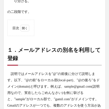
り分ける。
の二段階です。
目次
1
１．
メー
ルア
１．メールアドレスの別名を利用して
ドレ
スの
登録
別名
を利
用し
説明ではメールアドレスを”@”の前後に分けて説明しま
て登
録
す。以下、”@の前”をローカル部(local-part)、”@の後ろ”をド
2
メイン(domain)と呼びます。例えば、sample@gmail.com(説明
２．
用なので、実在したらごめんなさい)を例に挙げる
フィ
と、”sample”がローカル部で、”gamil.com”がドメインです。
ルタ
の設
Gmailのアドレスが一つでも、複数のアドレスを使う方法があ
定