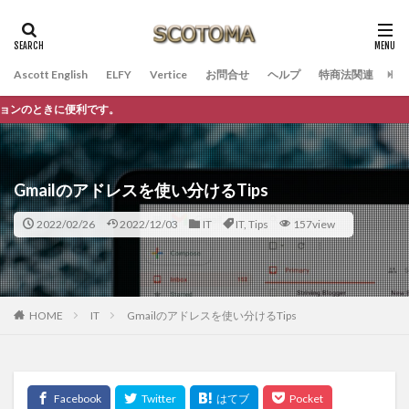
Ascott English
ELFY
Vertice
お問合せ
ヘルプ
特商法関連
そ
Gmailのアドレスを使い分けるTips
2022/02/26
2022/12/03
IT
IT
,
Tips
157view
HOME
IT
Gmailのアドレスを使い分けるTips