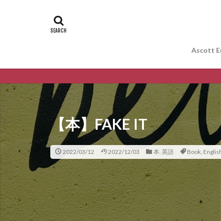
Ascott E
Y
【本】FAKE IT
2022/03/12
2022/12/03
本
,
英語
Book
,
Englis