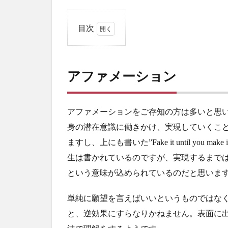
目次
1
ア
フ
アファメーション
ァ
メ
ー
シ
アファメーションをご存知の方は多いと思
ョ
身の潜在意識に働きかけ、実現していくこ
ン
ますし、上にも書いた”Fake it until yo
2
生は書かれているのですが、実現するまで
日
本
という意味が込められているのだと思いま
語
で
単純に願望を言えばいいというものではな
な
く
と、逆効果にすらなりかねません。表面に
英