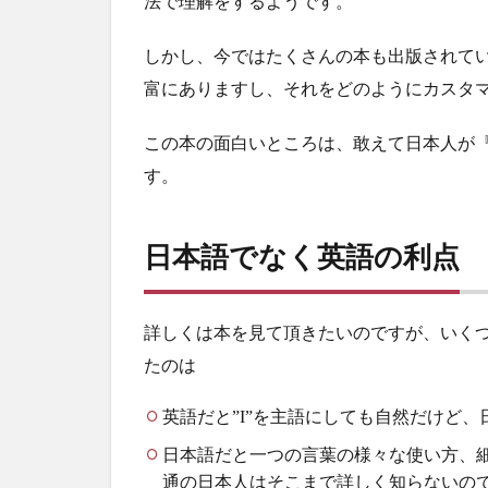
法で理解をするようです。
語
の
しかし、今ではたくさんの本も出版されて
利
点
富にありますし、それをどのようにカスタ
3
この本の面白いところは、敢えて日本人が
文
例
す。
が
豊
富
日本語でなく英語の利点
詳しくは本を見て頂きたいのですが、いく
たのは
英語だと”I”を主語にしても自然だけど
日本語だと一つの言葉の様々な使い方、
通の日本人はそこまで詳しく知らないの