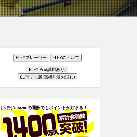
ELFYプレーヤー
ELFYのヘルプ
ELFY Pro(試用あり)
ELFYデモ版(高機能版お試し)
[広告]
Amazonの通販でもポイントが貯まる！