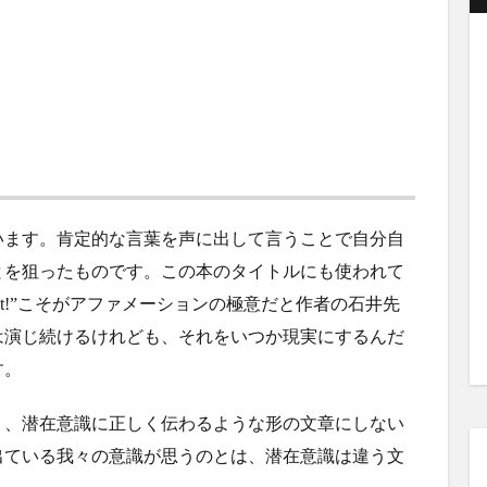
います。肯定的な言葉を声に出して言うことで自分自
とを狙ったものです。この本のタイトルにも使われて
u make it!”こそがアファメーションの極意だと作者の石井先
は演じ続けるけれども、それをいつか現実にするんだ
す。
く、潜在意識に正しく伝わるような形の文章にしない
出ている我々の意識が思うのとは、潜在意識は違う文