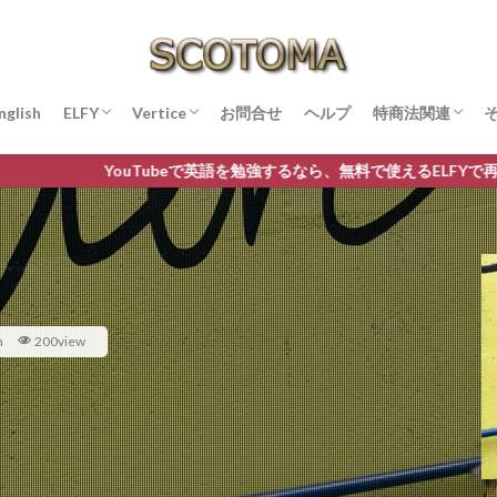
nglish
ELFY
Vertice
お問合せ
ヘルプ
特商法関連
ELFYプレーヤー
ELFYのFAQとヘルプ
Native Speedトレーニング
Mirroring: Vertice Societyの新しい英語トレ
同じ英文をアクセントと間で違う意味に変え
PELTリスニング
PELTの自習用ページ
YouTubeで英語学習(PELTリスニングとミラ
YouTubeで英語学習01 教材リスト
プライバシーポ
アフィリエイト
ouTubeで英語を勉強するなら、無料で使えるELFYで再生！特にディ
ーニング
る
ーリング)
h
200view