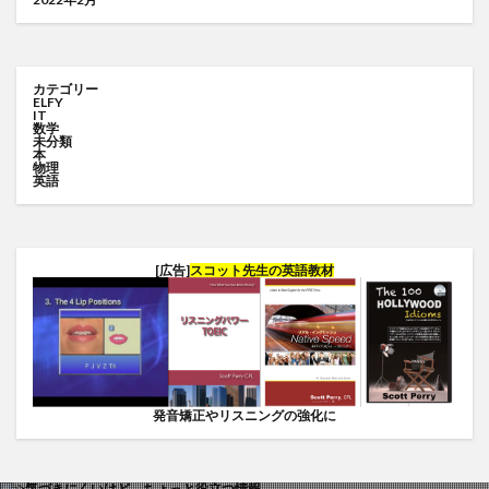
カテゴリー
ELFY
IT
数学
未分類
本
物理
英語
[広告]
スコット先生の英語教材
発音矯正やリスニングの強化に