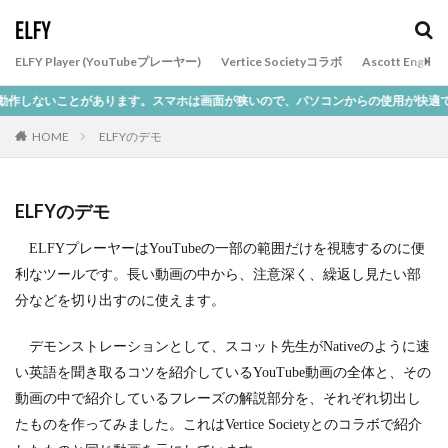
カテゴリー
ELFY Player (YouTubeプレーヤー)
Vertice Societyコラボ
Ascott English
あります。スマホは画面が狭いので、パソコンからの使用が快適です。
タグ
HOME
ELFYのデモ
dictation
English
HELP
mirror
movie
sample
shadowing
ELFYのデモ
検索
ELFYプレーヤーはYouTubeの一部の範囲だけを視聴するのに便
利なツールです。長い動画の中から、注意深く、繰返し見たい部
分などを切り出すのに使えます。
デモンストレーションとして、スコット先生がNativeのように速
い英語を聞き取るコツを紹介しているYouTube動画の全体と、その
動画の中で紹介しているフレーズの解説部分を、それぞれ切出し
たものを作ってみました。これはVertice Societyとのコラボで紹介