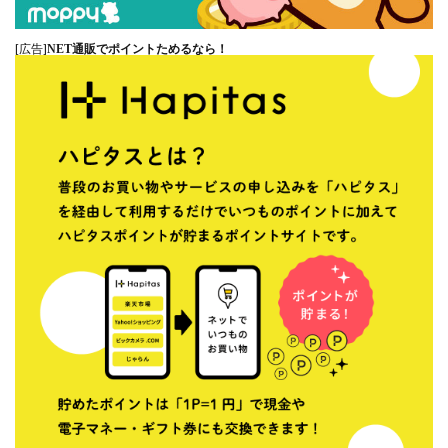
[広告]
NET通販でポイントためるなら！