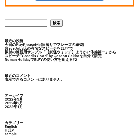
検索
最近の投稿
今日のPlayPhraseMe(日替りでフレーズの練習)
Steve Jobs氏の有名なスピーチをELFYで
振付の練習用サンプル「【妖怪ウォッチ】ようかい体操第一」から
スピーチ “Greed is Good” by Gordon Gekkoを自分で設定
Roman HolidayでELFYの使い方を覚える#2
最近のコメント
表示できるコメントはありません。
アーカイブ
2022年3月
2022年2月
2022年1月
カテゴリー
English
HELP
sample