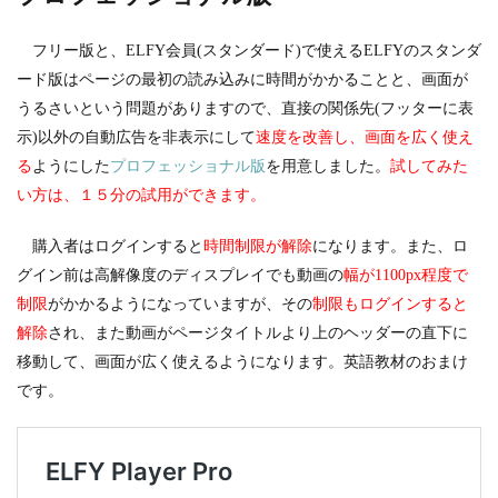
フリー版と、ELFY会員(スタンダード)で使えるELFYのスタンダ
ード版はページの最初の読み込みに時間がかかることと、画面が
うるさいという問題がありますので、直接の関係先(フッターに表
示)以外の自動広告を非表示にして
速度を改善し、画面を広く使え
る
ようにした
プロフェッショナル版
を用意しました。
試してみた
い方は、１５分の試用ができます。
購入者はログインすると
時間制限が解除
になります。また、ロ
グイン前は高解像度のディスプレイでも動画の
幅が1100px程度で
制限
がかかるようになっていますが、その
制限もログインすると
解除
され、また動画がページタイトルより上のヘッダーの直下に
移動して、画面が広く使えるようになります。英語教材のおまけ
です。