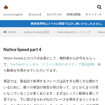
カテゴリー
Ascott English
【Vertice】
ELFY(TOP)
特商法関連
サイトマップ
教材使用時はスマホの画面では少し狭いかもしれません。 パソコン、タブ
タグ
HOME
Vertice Societyの紹介
Native Speedトレーニング
Nativ
dictation
English
Free Sample
Mirroring
PELT
YouTube
YouTube Training #01
Native Speed part 4
検索
Vertice Societyとのコラボ企画として、権利者から許可をもらっ
て、
YouTubeチャンネル「スコット先生のネイティブ英語講座」
か
ら動画を引用させていただいてます。
英語では、英会話で多用するフレーズは話す方も聞く方も慣れて
いるために、個々の単語の発音が溶け合って、ひとかたまりの音
になっていることが多くあります。まずはレッスン動画を通しで
見てから、下に挙げるそれぞれのフレーズを再生するリンクをク