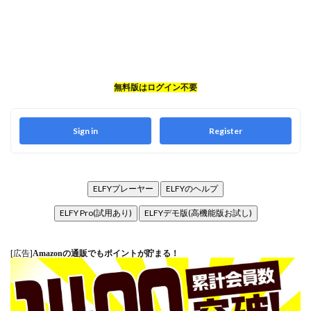
無料版はログイン不要
Sign in
Register
ELFYプレーヤー
ELFYのヘルプ
ELFY Pro(試用あり)
ELFYデモ版(高機能版お試し)
[広告]
Amazonの通販でもポイントが貯まる！