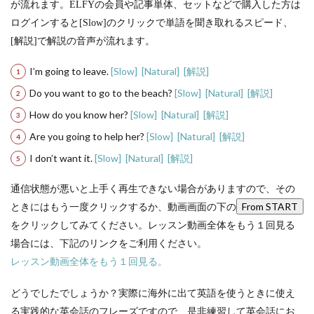
が流れます。ELFYの会員や記事単体、セットなどで購入した方は
ログインすると[Slow]のクリックで単語を聞き取れるスピード、
[解説]で解説の音声が流れます。
I’m going to leave.
[Slow]
[Natural]
[解説]
Do you want to go to the beach?
[Slow]
[Natural]
[解説]
How do you know her?
[Slow]
[Natural]
[解説]
Are you going to help her?
[Slow]
[Natural]
[解説]
I don’t want it.
[Slow]
[Natural]
[解説]
通信状態が悪いと上手く再生できない場合がありますので、その
From START
ときにはもう一度クリックするか、動画画面の下の
をクリックしてみてください。レッスン動画全体をもう１回見る
場合には、下記のリンクをご利用ください。
レッスン動画全体をもう１回見る。
どうでしたでしょうか？実際に海外に出て英語を使うときに使え
る実践的な英会話のフレーズですので、是非練習して英会話にお