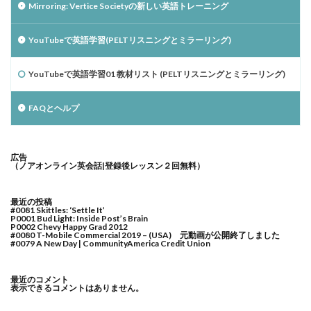
Mirroring: Vertice Societyの新しい英語トレーニング
YouTubeで英語学習(PELTリスニングとミラーリング)
YouTubeで英語学習01 教材リスト (PELTリスニングとミラーリング)
FAQとヘルプ
広告
（ノアオンライン英会話|登録後レッスン２回無料）
最近の投稿
#0081 Skittles: ‘Settle It’
P0001 Bud Light: Inside Post’s Brain
P0002 Chevy Happy Grad 2012
#0080 T-Mobile Commercial 2019 – (USA) 元動画が公開終了しました
#0079 A New Day | CommunityAmerica Credit Union
最近のコメント
表示できるコメントはありません。